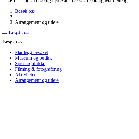
Tir-Fre: 11:00 - 16:00 og Lør-Søn: 12:00 - 17:00 og Man: Stengt
Besøk oss
—
Arrangement og utleie
—
Besøk oss
Besøk oss
Planlegg besøket
Museum og butikk
Spise og drikke
Filming & fotografering
Aktiviteter
Arrangement og utleie
Arrangement og utleie
Ønsker du å organiserere et arrangement i parken?
Ekebergparken er en offentlig park, og alle henvendelser om