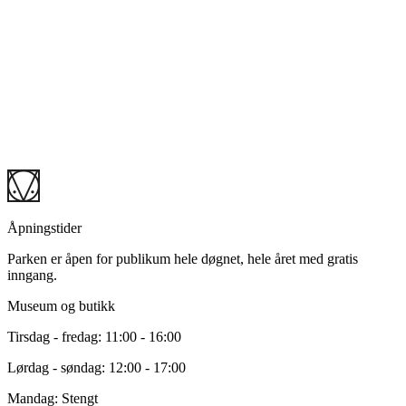
selve skulpturparken. Du finner gjeldende kontaktinformasjon til
restauranten
her
.
Tilrettelegging og befaring:
Dersom dere trenger tilrettelegging
eller bistand fra parkens side, det vil si tilgang til strøm eller
lignende, må dette avklares på forhånd. Vi vil da kreve at det
gjennomføres en befaring av området dere har sett dere ut for å
kartlegge om det er mulig å tilrettelegge dette. Ved et slikt tilfelle vil
det tilkomme et eget gebyr for arbeidet som utføres i tillegg til et
gebyr for leie av strøm.
Kontakt oss:
Vi ber om at dere kontakter oss, og gjør oss
oppmerksom på hvor og når dere planlegger å ha arrangementet slik
at vi vet hva som foregår i parken når. Kontakt oss
her.
Åpningstider
Parken er åpen for publikum hele døgnet, hele året med gratis
inngang.
Museum og butikk
Tirsdag - fredag: 11:00 - 16:00
Lørdag - søndag: 12:00 - 17:00
Mandag: Stengt