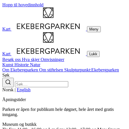
Hopp til hovedinnhold
Kart
Meny
Kart
Lukk
Besøk oss
Hva skjer
Omvisninger
Kunst
Historie
Natur
Om Ekebergparken
Om stiftelsen
Skulpturpunkt:Ekebergparken
Søk
Norsk
|
English
Åpningstider
Parken er åpen for publikum hele døgnet, hele året med gratis
inngang.
Museum og butikk