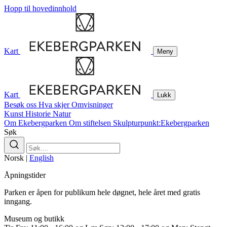
Hopp til hovedinnhold
Kart
Meny
Kart
Lukk
Besøk oss
Hva skjer
Omvisninger
Kunst
Historie
Natur
Om Ekebergparken
Om stiftelsen
Skulpturpunkt:Ekebergparken
Søk
Norsk
|
English
Åpningstider
Parken er åpen for publikum hele døgnet, hele året med gratis
inngang.
Museum og butikk