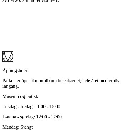
av det 20. århundret vist frem.
Kontakt oss
Ønsker du mer informasjon om museet eller produktene i butikken?
E-post: info@ekebergparken.com
Telefon: + 47 21 42 19 19
Åpningstider
Parken er åpen for publikum hele døgnet, hele året med gratis
inngang.
Museum og butikk
Tirsdag - fredag: 11:00 - 16:00
Lørdag - søndag: 12:00 - 17:00
Mandag: Stengt