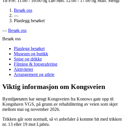
Tir-Fre: 11:00 - 16:00 og Lør-Søn: 12:00 - 17:00 og Man: Stengt
Besøk oss
—
Planlegg besøket
—
Besøk oss
Besøk oss
Planlegg besøket
Museum og butikk
Spise og drikke
Filming & fotografering
Aktiviteter
Arrangement og utleie
Viktig informasjon om Kongsveien
Bymiljøetaten har stengt Kongsveien fra Konows gate opp til
Kongshavn VGS, på grunn av rehabilitering av veien som skjer
mellom mai og november 2026.
Trikken går som normalt, så vi anbefaler å komme hit med trikken
nr. 13 eller 19 mot Ljabru.