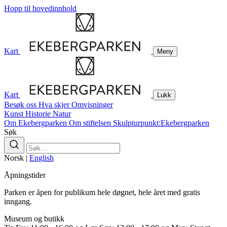
Hopp til hovedinnhold
Kart
Meny
Kart
Lukk
Besøk oss
Hva skjer
Omvisninger
Kunst
Historie
Natur
Om Ekebergparken
Om stiftelsen
Skulpturpunkt:Ekebergparken
Søk
Norsk
|
English
Åpningstider
Parken er åpen for publikum hele døgnet, hele året med gratis
inngang.
Museum og butikk